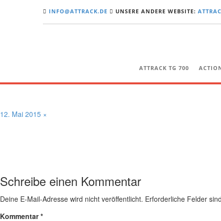
Vorheriges Bild
INFO@ATTRACK.DE
UNSERE ANDERE WEBSITE:
ATTRAC
Nächstes Bild
IMG_0033
ATTRACK TG 700
ACTIO
Veröffentlicht
Volle
12. Mai 2015
×
am
Größe
Schreibe einen Kommentar
Deine E-Mail-Adresse wird nicht veröffentlicht.
Erforderliche Felder sin
Kommentar
*