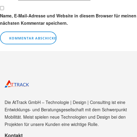
Name, E-Mail-Adresse und Website in diesem Browser für meinen
nächsten Kommentar speichern.
Beitragsnavigation
Veröffentlicht in
AtTrack mit dem E-Fahrzeug auf der i-Mobility 2017
Die AtTrack GmbH – Technologie | Design | Consulting ist eine
Entwicklungs- und Beratungsgesellschaft mit dem Schwerpunkt
Mobilität. Meist spielen neue Technologien und Design bei den
Projekten für unsere Kunden eine wichtige Rolle.
Kontakt