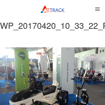
WP_20170420_10_33_22_
ATTRACK TG 700
ACTION VIDEO
TECHNISCHE DATEN
BLOG
NEWSLETTER
BILDER
AUF DER STRASSE
KONTAKT