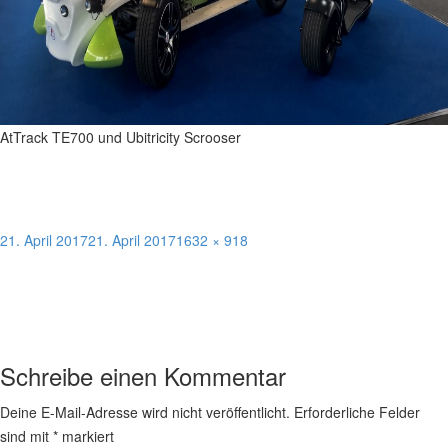
AtTrack TE700 und Ubitricity Scrooser
Veröffentlicht
Volle
21. April 2017
21. April 2017
1632 × 918
am
Größe
Schreibe einen Kommentar
Deine E-Mail-Adresse wird nicht veröffentlicht.
Erforderliche Felder
sind mit
*
markiert