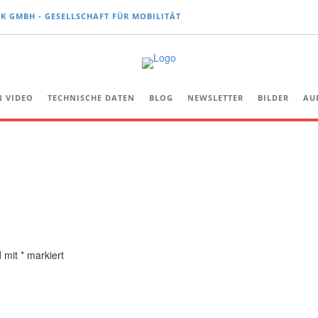
K GMBH - GESELLSCHAFT FÜR MOBILITÄT
N VIDEO
TECHNISCHE DATEN
BLOG
NEWSLETTER
BILDER
AUF
d mit
*
markiert