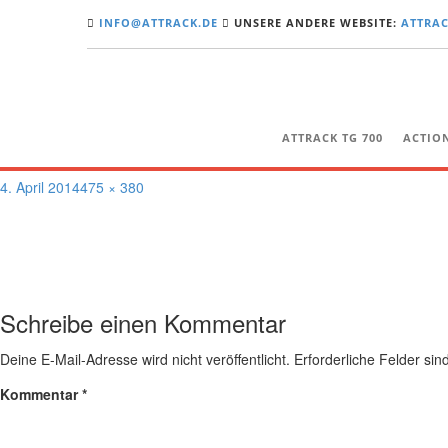
INFO@ATTRACK.DE
UNSERE ANDERE WEBSITE:
ATTRAC
Motorrad_4_Räder
ATTRACK TG 700
ACTIO
Veröffentlicht
Volle
4. April 2014
475 × 380
am
Größe
Schreibe einen Kommentar
Deine E-Mail-Adresse wird nicht veröffentlicht.
Erforderliche Felder sin
Kommentar
*